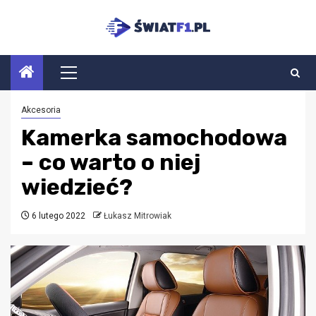
Przejdź
do
treści
Menu
główne
Akcesoria
Kamerka samochodowa
– co warto o niej
wiedzieć?
6 lutego 2022
Łukasz Mitrowiak